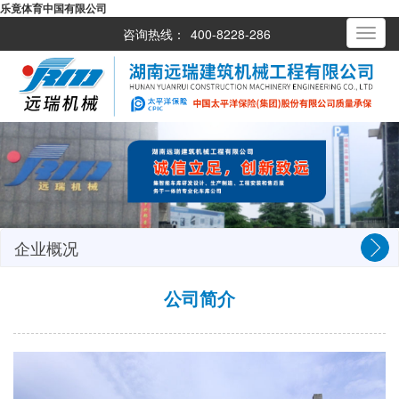
乐竟体育中国有限公司
咨询热线：
400-8228-286
Toggle
navigati
企业概况
公司简介