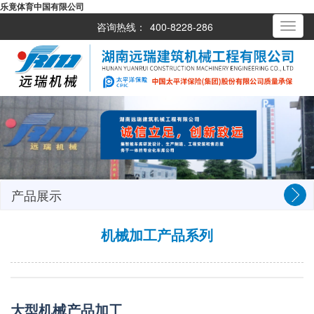
乐竟体育中国有限公司
咨询热线：
400-8228-286
Toggle
navigati
产品展示
机械加工产品系列
大型机械产品加工